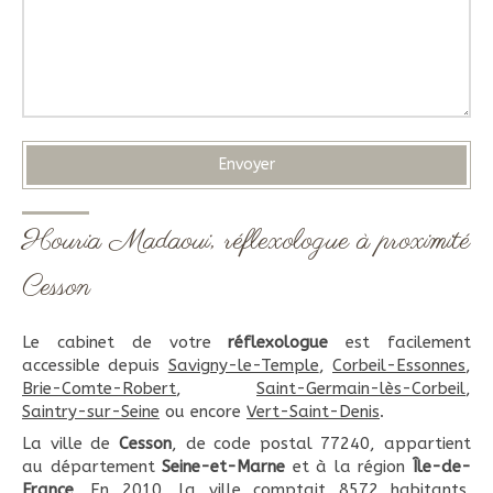
Envoyer
Houria Madaoui, réflexologue à proximité
Cesson
Le cabinet de votre
réflexologue
est facilement
accessible depuis
Savigny-le-Temple
,
Corbeil-Essonnes
,
Brie-Comte-Robert
,
Saint-Germain-lès-Corbeil
,
Saintry-sur-Seine
ou encore
Vert-Saint-Denis
.
La ville de
Cesson
, de code postal 77240, appartient
au département
Seine-et-Marne
et à la région
Île-de-
France
. En 2010, la ville comptait 8572 habitants.