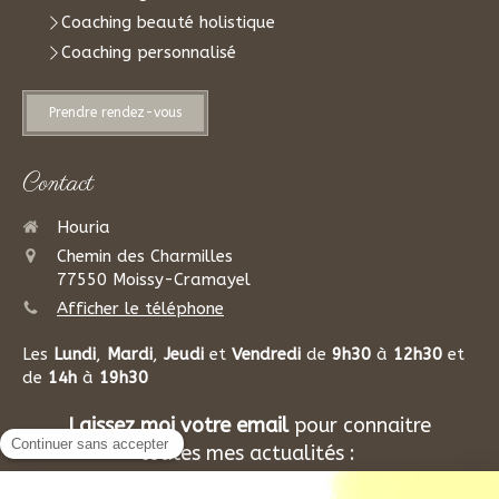
Coaching beauté holistique
Coaching personnalisé
Prendre rendez-vous
Contact
Houria
Chemin des Charmilles
77550
Moissy-Cramayel
Afficher le téléphone
Les
Lundi
,
Mardi
,
Jeudi
et
Vendredi
de
9h30
à
12h30
et
de
14h
à
19h30
Laissez moi votre email
pour connaitre
toutes mes actualités :
Votre email